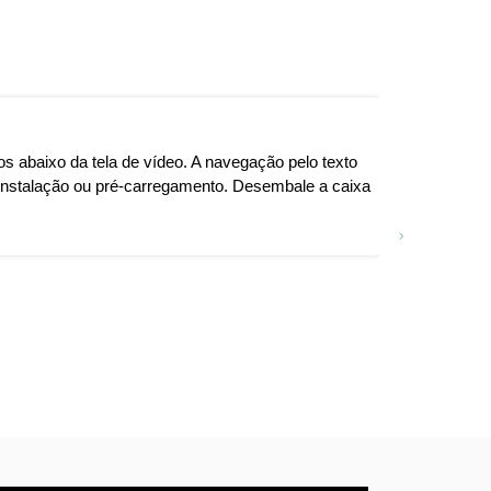
os abaixo da tela de vídeo. A navegação pelo texto
Luna HD 24 
 instalação ou pré-carregamento. Desembale a caixa
70x, o que 
de impressã