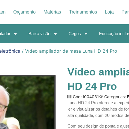
iam
Orçamento
Matérias
Treinamentos
Loja
Par
tador
Baixa visão
Cegos
Educação inclu
eletrônica
/ Vídeo ampliador de mesa Luna HD 24 Pro
Vídeo ampli
HD 24 Pro
Cód: I004031
Categorias:
B
Luna HD 24 Pro oferece a experiê
ler e visualizar os detalhes de 
alta qualidade, com 20 modos de
Com seu design de ponta e ajust