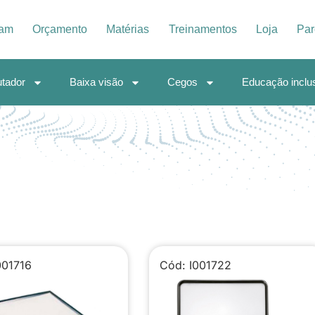
iam
Orçamento
Matérias
Treinamentos
Loja
Par
tador
Baixa visão
Cegos
Educação inclu
001716
Cód: I001722