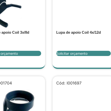
 apoio Coil 3x/8d
Lupa de apoio Coil 4x/12d
r orçamento
Solicitar orçamento
001704
Cód: I001697