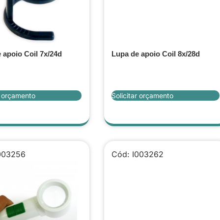
 apoio Coil 7x/24d
Lupa de apoio Coil 8x/28d
r orçamento
Solicitar orçamento
003256
Cód: I003262