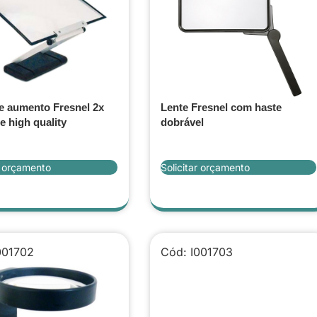
e aumento Fresnel 2x
Lente Fresnel com haste
e high quality
dobrável
r orçamento
Solicitar orçamento
001702
Cód: I001703