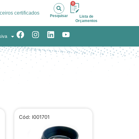
0
ceiros certificados
Pesquisar
Lista de
Orçamentos
siva
Cód: I001701