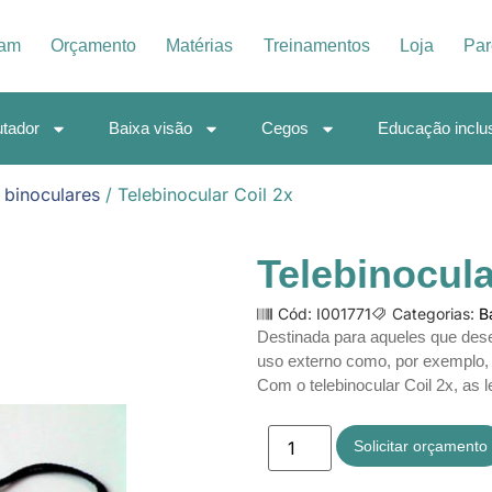
iam
Orçamento
Matérias
Treinamentos
Loja
Par
tador
Baixa visão
Cegos
Educação inclu
 binoculares
/ Telebinocular Coil 2x
Telebinocula
Cód: I001771
Categorias:
B
Destinada para aqueles que dese
uso externo como, por exemplo, 
Com o telebinocular Coil 2x, as 
Solicitar orçamento