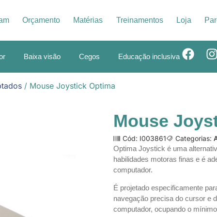
iam
Orçamento
Matérias
Treinamentos
Loja
Par
or
Baixa visão
Cegos
Educação inclusiva
ptados
/ Mouse Joystick Optima
Mouse Joyst
Cód: I003861
Categorias:
Optima Joystick é uma alternat
habilidades motoras finas e é a
computador.
É projetado especificamente par
navegação precisa do cursor e d
computador, ocupando o mínimo