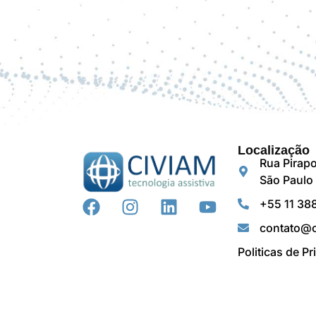
Localização
Rua Pirapo
São Paulo 
+55 11 38
contato@c
Politicas de P