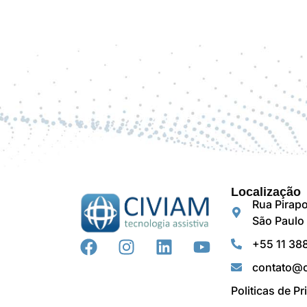
Localização
Rua Pirapo
São Paulo 
+55 11 38
contato@c
Politicas de P