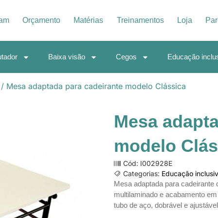
iam
Orçamento
Matérias
Treinamentos
Loja
Par
tador
Baixa visão
Cegos
Educação inclu
/ Mesa adaptada para cadeirante modelo Clássica
Mesa adapta
modelo Clás
Cód: I002928E
Categorias:
Educação inclusi
Mesa adaptada para cadeirante
multilaminado e acabamento em l
tubo de aço, dobrável e ajustável