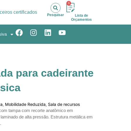
0
ceiros certificados
Pesquisar
Lista de
Orçamentos
siva
da para cadeirante
sica
va
,
Mobilidade Reduzida
,
Sala de recursos
 com tampa com recorte anatômico em
aminado de alta pressão. Estrutura metálica em
.