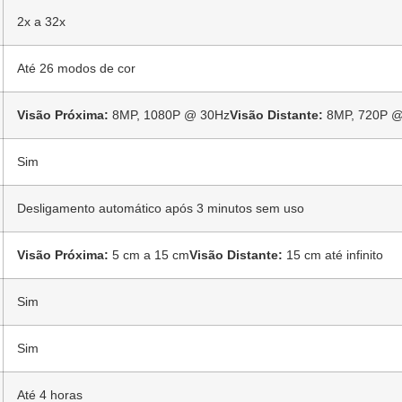
2x a 32x
Até 26 modos de cor
Visão Próxima:
8MP, 1080P @ 30Hz
Visão Distante:
8MP, 720P @
Sim
Desligamento automático após 3 minutos sem uso
Visão Próxima:
5 cm a 15 cm
Visão Distante:
15 cm até infinito
Sim
Sim
Até 4 horas