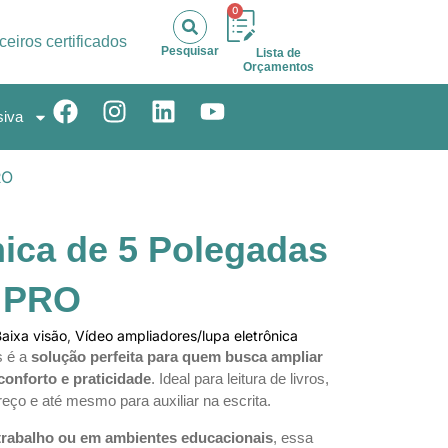
0
ceiros certificados
Pesquisar
Lista de
Orçamentos
siva
RO
nica de 5 Polegadas
″ PRO
aixa visão
,
Vídeo ampliadores/lupa eletrônica
s é a
solução perfeita para quem busca ampliar
conforto e praticidade
. Ideal para leitura de livros,
reço e até mesmo para auxiliar na escrita.
 trabalho ou em ambientes educacionais
, essa