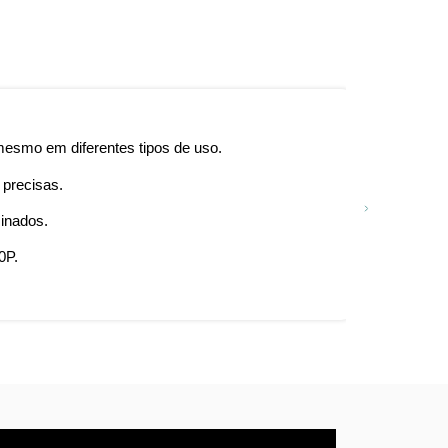
esmo em diferentes tipos de uso.
Desi
 precisas.
Supor
inados.
Porta
0P.
Versa
Facil