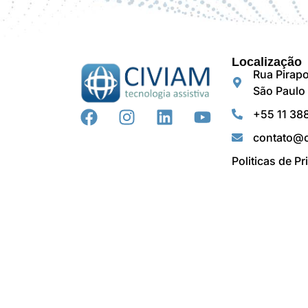
Localização
Rua Pirapo
São Paulo 
+55 11 38
contato@c
Politicas de P