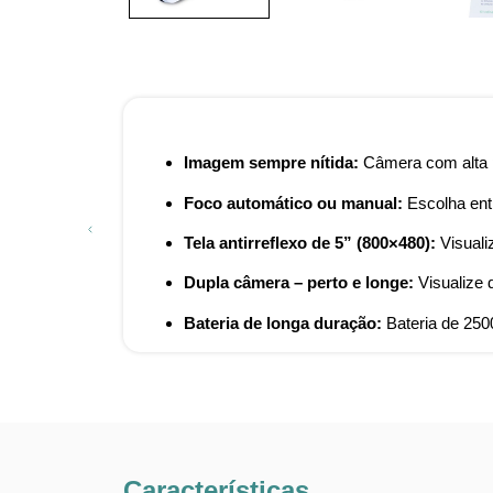
Imagem sempre nítida:
Câmera com alta p
Foco automático ou manual:
Escolha entr
Tela antirreflexo de 5” (800×480):
Visuali
Dupla câmera – perto e longe:
Visualize 
Bateria de longa duração:
Bateria de 250
Características