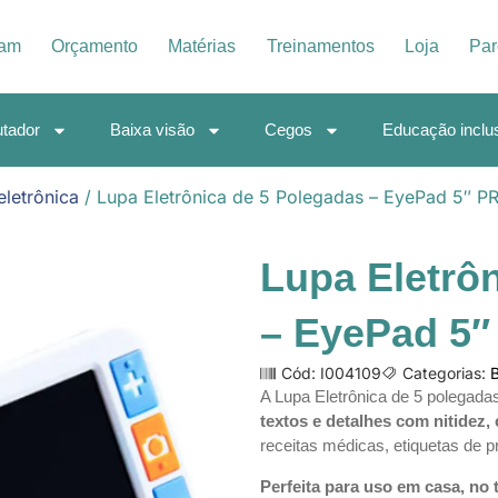
iam
Orçamento
Matérias
Treinamentos
Loja
Par
tador
Baixa visão
Cegos
Educação inclu
eletrônica
/ Lupa Eletrônica de 5 Polegadas – EyePad 5″ P
Lupa Eletrô
– EyePad 5
Cód: I004109
Categorias:
B
A Lupa Eletrônica de 5 polegada
textos e detalhes com nitidez, 
receitas médicas, etiquetas de p
Perfeita para uso em casa, no