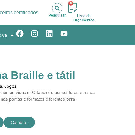
0
ceiros certificados
Pesquisar
Lista de
Orçamentos
siva
 Braille e tátil
s
,
Jogos
cientes visuais. O tabuleiro possui furos em sua
nas pontas e formatos diferentes para
Comprar