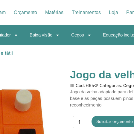
iam
Orçamento
Matérias
Treinamentos
Loja
Par
tador
Baixa visão
Cegos
Educação inclu
e tátil
Jogo da velha
Cód: 665
Categorias:
Cego
Jogo da velha adaptado para defi
base e as peças possuem pinos 
reconhecimento.
Solicitar orçamento