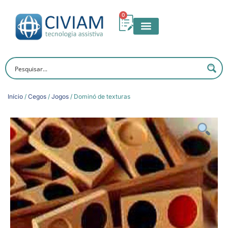
0
Início
/
Cegos
/
Jogos
/ Dominó de texturas