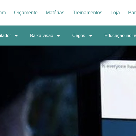
iam
Orçamento
Matérias
Treinamentos
Loja
Par
tador
Baixa visão
Cegos
Educação inclu