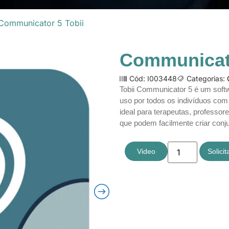
Communicator 5 Tobii
Communicato
Cód: I003448
Categorias:
Tobii Communicator 5 é um softw
uso por todos os indivíduos com 
ideal para terapeutas, professor
que podem facilmente criar con
Video
Solici