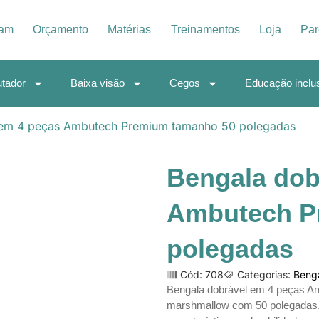
iam
Orçamento
Matérias
Treinamentos
Loja
Par
tador
Baixa visão
Cegos
Educação inclu
 em 4 peças Ambutech Premium tamanho 50 polegadas
Bengala dob
Ambutech P
polegadas
Cód: 708
Categorias:
Beng
Bengala dobrável em 4 peças A
marshmallow com 50 polegadas