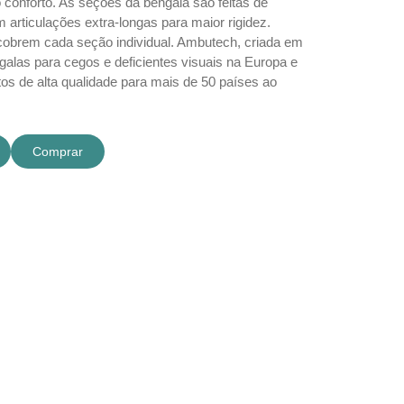
o conforto. As seções da bengala são feitas de
articulações extra-longas para maior rigidez.
o cobrem cada seção individual.
Ambutech, criada em
ngalas para cegos e deficientes visuais na Europa e
tos de alta qualidade para mais de 50 países ao
Comprar