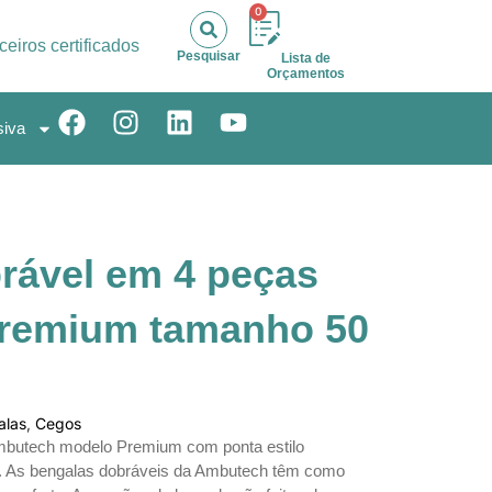
0
ceiros certificados
Pesquisar
Lista de
Orçamentos
siva
rável em 4 peças
remium tamanho 50
alas
,
Cegos
mbutech modelo Premium com ponta estilo
.
As bengalas dobráveis da Ambutech têm como